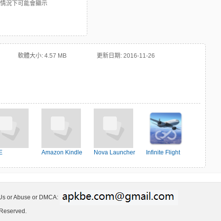
些情況下可能會顯示
軟體大小:
4.57 MB
更新日期:
2016-11-26
E
Amazon Kindle
Nova Launcher
Infinite Flight
Simulator
 Us or Abuse or DMCA:
 Reserved.